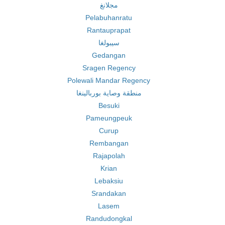
مجلانغ
Pelabuhanratu
Rantauprapat
سيبولغا
Gedangan
Sragen Regency
Polewali Mandar Regency
منطقة وصاية بوربالينغا
Besuki
Pameungpeuk
Curup
Rembangan
Rajapolah
Krian
Lebaksiu
Srandakan
Lasem
Randudongkal