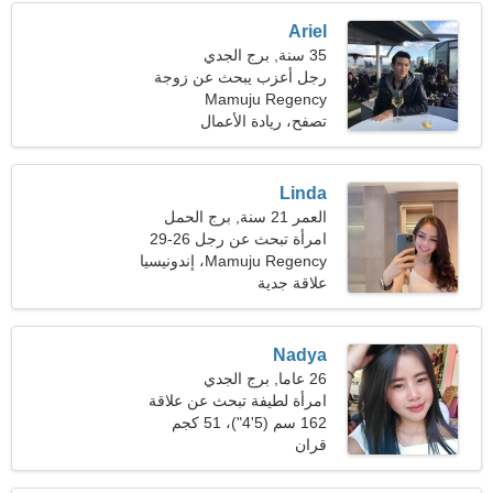
Ariel
35 سنة, برج الجدي
رجل أعزب يبحث عن زوجة
Mamuju Regency
28-30
تصفح، ريادة الأعمال
Linda
العمر 21 سنة, برج الحمل
امرأة تبحث عن رجل 26-29
Mamuju Regency، إندونيسيا
علاقة جدية
Nadya
26 عاما, برج الجدي
امرأة لطيفة تبحث عن علاقة
دائمة
162 سم (5'4")، 51 كجم
(112 رطلا)
قران