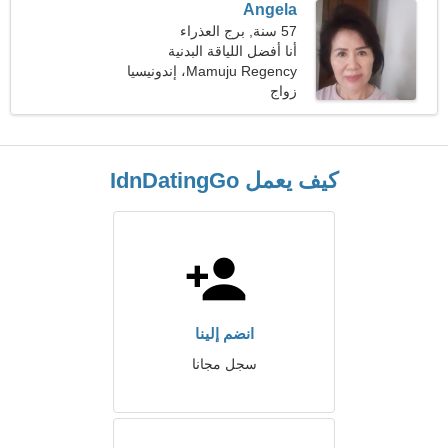
Angela
57 سنة, برج العذراء
أنا أفضل اللياقة البدنية
والعزف على البيانو
Mamuju Regency، إندونيسيا
زواج
كيف يعمل IdnDatingGo
انضم إلينا
سجل مجانا