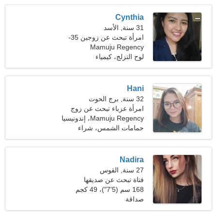
Cynthia
31 سنة, الأسد
امرأة تبحث عن زوجين 35-
Mamuju Regency
38
لوح التزلج، كيمياء
Hani
32 سنة, برج الحوت
امرأة عزباء تبحث عن زوج
36-43
Mamuju Regency، إندونيسيا
حمامات الشمس، شراء
Nadira
27 سنة, القوس
فتاة تبحث عن صديقها
168 سم (5'7")، 49 كجم
(108 رطل)
صداقة