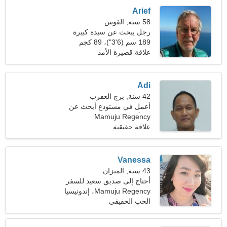
Arief
58 سنة, القوس
رجل يبحث عن سيدة كبيرة
189 سم (6'3")، 89 كجم
(196 رطل)
علاقة قصيرة الأمد
Adi
42 سنة, برج العقرب
أعمل في مستودع أبحث عن
امرأة متحمسة
Mamuju Regency
علاقة حقيقية
Vanessa
43 سنة, الميزان
أحتاج إلى صديق سعيد للسفر
Mamuju Regency، إندونيسيا
الحب الحقيقي