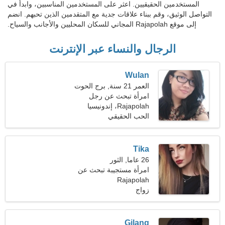
المستخدمين الحقيقيين. اعثر على المستخدمين المناسبين، وابدأ في
التواصل الوثيق، وقم ببناء علاقات جدية مع المتقدمين الذين تحبهم. انضم
إلى موقع Rajapolah المجاني للسكان المحليين والأجانب والسياح.
الرجال والنساء عبر الإنترنت
Wulan
العمر 21 سنة, برج الحوت
امرأة تبحث عن رجل
Rajapolah، إندونيسيا
الحب الحقيقي
Tika
26 عاما, الثور
امرأة مستجيبة تبحث عن
Rajapolah
شخص مثلك
زواج
Gilang