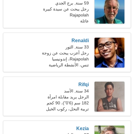
59 سنة, برج الجدي
رجل يبحث عن سيدة كبيرة
Rajapolah
50-55
عائلة
Renaldi
33 سنة, الثور
رجل أعزب يبحث عن زوجة
Rajapolah، إندونيسيا
تنس، الأنشطة الرياضية
Rifqi
34 سنة, الأسد
الرجل يريد مقابلة امرأة
182 سم (6'0")، 90 كجم
(198 رطلا)
تربية النحل، ركوب الخيل
Kezia