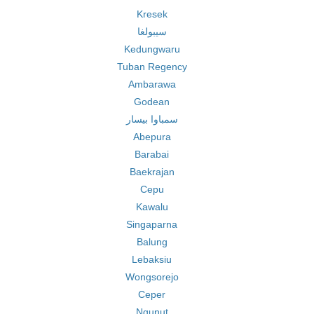
Kresek
سيبولغا
Kedungwaru
Tuban Regency
Ambarawa
Godean
سمباوا بيسار
Abepura
Barabai
Baekrajan
Cepu
Kawalu
Singaparna
Balung
Lebaksiu
Wongsorejo
Ceper
Ngunut