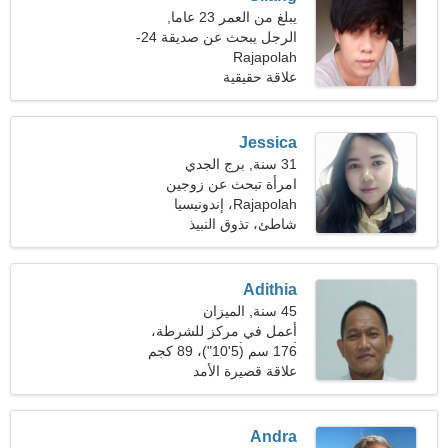
يبلغ من العمر 23 عاما,
السرطان
الرجل يبحث عن صديقة 24-
Rajapolah
31
علاقة حقيقية
Jessica
31 سنة, برج الجدي
امرأة تبحث عن زوجين
Rajapolah، إندونيسيا
شاطئ، تذوق النبيذ
Adithia
45 سنة, الميزان
أعمل في مركز للشرطة،
أحتاج امرأة عاطفية
176 سم (5'10")، 89 كجم
(196 رطل)
علاقة قصيرة الأمد
Andra