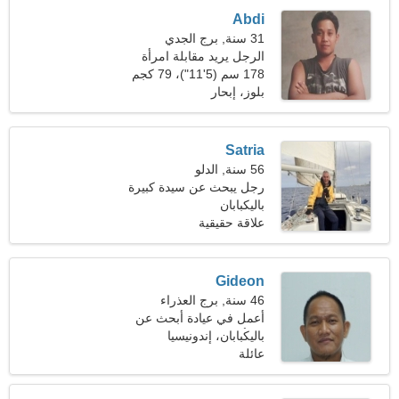
Abdi
31 سنة, برج الجدي
الرجل يريد مقابلة امرأة
178 سم (5'11")، 79 كجم
(174 رطلا)
بلوز، إبحار
Satria
56 سنة, الدلو
رجل يبحث عن سيدة كبيرة
باليكبابان
علاقة حقيقية
Gideon
46 سنة, برج العذراء
أعمل في عيادة أبحث عن
امرأة مرحة
باليكبابان، إندونيسيا
عائلة