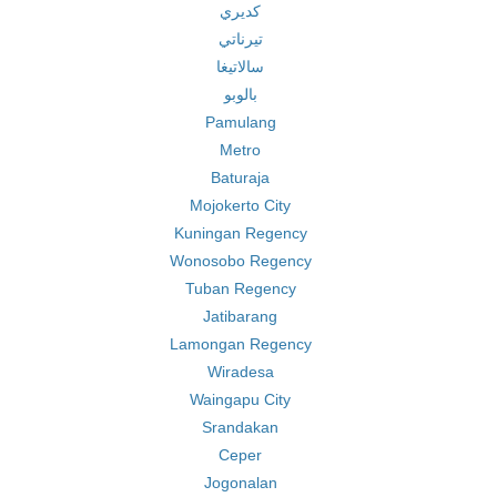
كديري
تيرناتي
سالاتيغا
بالوبو
Pamulang
Metro
Baturaja
Mojokerto City
Kuningan Regency
Wonosobo Regency
Tuban Regency
Jatibarang
Lamongan Regency
Wiradesa
Waingapu City
Srandakan
Ceper
Jogonalan