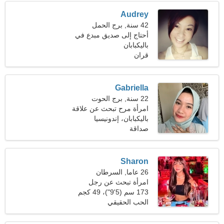
Audrey
42 سنة, برج الحمل
أحتاج إلى صديق مبدع في
باليكبابان
المشي لمسافات طويلة
قران
Gabriella
22 سنة, برج الحوت
امرأة مرح تبحث عن علاقة
حب
باليكبابان، إندونيسيا
صداقة
Sharon
26 عاما, السرطان
امرأة تبحث عن رجل
173 سم (5'9")، 49 كجم
(108 رطل)
الحب الحقيقي