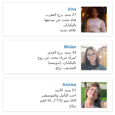
Icha
27 سنة, برج العقرب
فتاة تبحث عن صديقها
باليكبابان
علاقة جدية
Wulan
34 سنة, برج الجدي
امرأة عزباء تبحث عن زوج
39-43
باليكبابان، إندونيسيا
التجديف، تزلج
Annisa
57 سنة, الأسد
احب التأمل والموسيقى
169 سم (5'7")، 61 كجم
(134 رطلا)
زواج