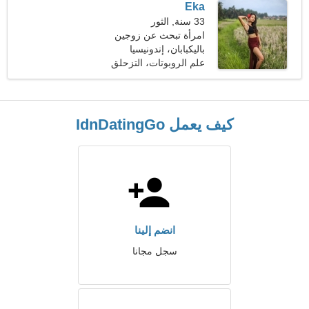
Eka
33 سنة, الثور
امرأة تبحث عن زوجين
باليكبابان، إندونيسيا
علم الروبوتات، التزحلق
كيف يعمل IdnDatingGo
انضم إلينا
سجل مجانا