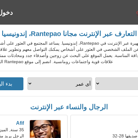
دخول
التعارف عبر الإنترنت مجانا Rantepao، إندونيسيا
IdnDatingGo - خدمة المواعدة الشهيرة عبر الإنترنت في Rantepao، إندونيسيا. ي
 الملف الشخصي في العثور على أشخاص يمكنك التواصل معهم وتطوير علاقة ج
اقة المناسبة. يعمل الموقع على البحث عن زوجين وأصدقاء جدد ومحادثات ممتعة
علاقات قوية واجتماعات رومانسية. انضم إلى موقع Rantepao المجاني للسكان المحليين والأجانب والسياح.
الرجال والنساء عبر الإنترنت
Afif
35 سنة, الميزان
ها 28-32
الرجل يريد مق