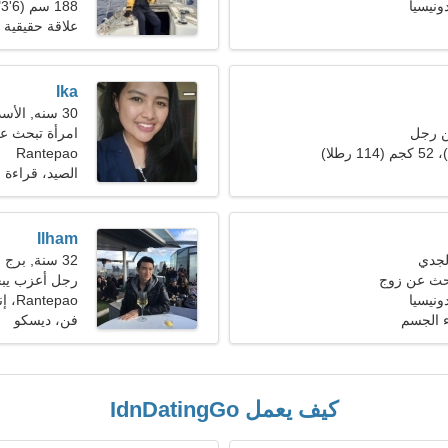
188 سم (6'3")، 87 كجم (191 رطلا)
علاقة حقيقية
Ika
30 سنه, الأسد
ن رجل
امرأة تبحث ع
Rantepao
الصيد، قراءة
Ilham
32 سنة, برج العقرب
بحث عن زوج
رجل أعزب يبحث 
Rantepao، إندونيسيا
 الجسم
فن، ديسكو
كيف يعمل IdnDatingGo