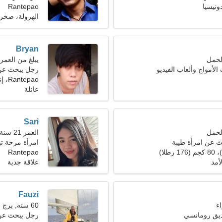
Rantepao
الهرولة، صخر
Bryan
يبلغ من العمر 23 عاما, القو
الأمواج وألعاب الفيديو
رجل يبحث عن 
Rantepao، إندونيسيا
عائلة
Sari
العمر 21 سنة, السرطان
 عن امرأة طيبة
امرأة مرحة تب
Rantepao
أمد
علاقة جدية
Fauzi
60 سنه, برج العذراء
ديق رومانسي
رجل يبحث عن 