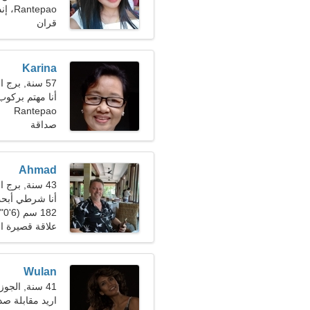
Rantepao، إندونيسيا
قران
Karina
57 سنة, برج الحمل
أنا مهتم بركوب 
Rantepao
صداقة
Ahmad
43 سنة, برج الحمل
أنا شرطي أبحث
182 سم (6'0")، 80 كجم (176 رطلا)
علاقة قصيرة ال
Wulan
41 سنة, الجوزاء
اريد مقابلة ص