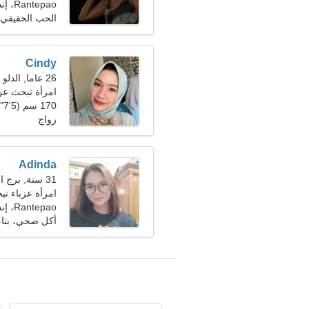
Rantepao، إندونيسيا
الحب الحقيقي
Cindy
26 عاما, الدلو
امرأة تبحث ع
170 سم (5'7")، 52 كجم (114 رطلا)
زواج
Adinda
31 سنة, برج الجدي
امرأة عزباء ت
Rantepao، إندونيسيا
أكل صحي، بناء