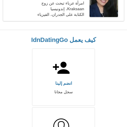
امرأة عزباء تبحث عن زوج
35-38
Kraksaan، إندونيسيا
الكتابة على الجدران، الفيزياء
كيف يعمل IdnDatingGo
انضم إلينا
سجل مجانا