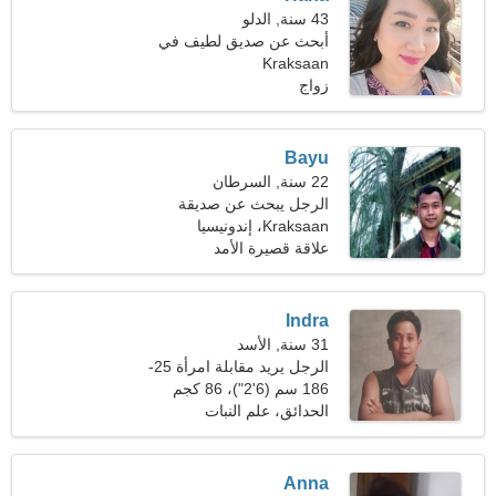
43 سنة, الدلو
أبحث عن صديق لطيف في
Kraksaan
رحلة مشتركة
زواج
Bayu
22 سنة, السرطان
الرجل يبحث عن صديقة
Kraksaan، إندونيسيا
علاقة قصيرة الأمد
Indra
31 سنة, الأسد
الرجل يريد مقابلة امرأة 25-
29
186 سم (6'2")، 86 كجم
(189 رطلا)
الحدائق، علم النبات
Anna