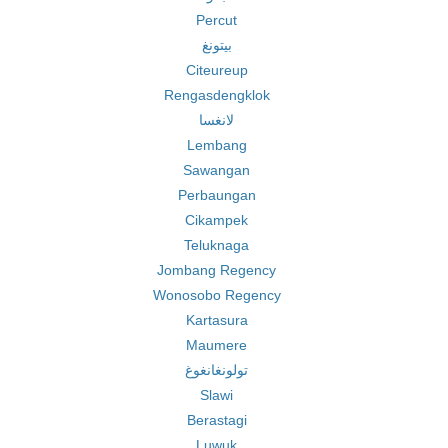
Percut
بيتونغ
Citeureup
Rengasdengklok
لانغسا
Lembang
Sawangan
Perbaungan
Cikampek
Teluknaga
Jombang Regency
Wonosobo Regency
Kartasura
Maumere
تولونغانغوغ
Slawi
Berastagi
Luwuk