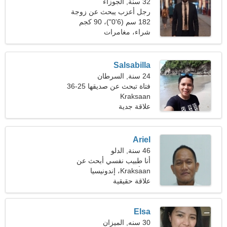
32 سنة, الجوزاء
رجل أعزب يبحث عن زوجة
182 سم (6'0")، 90 كجم
(198 رطلا)
شراء، مغامرات
Salsabilla
24 سنة, السرطان
فتاة تبحث عن صديقها 25-36
Kraksaan
علاقة جدية
Ariel
46 سنة, الدلو
أنا طبيب نفسي أبحث عن
Kraksaan، إندونيسيا
امرأة جذابة
علاقة حقيقية
Elsa
30 سنه, الميزان