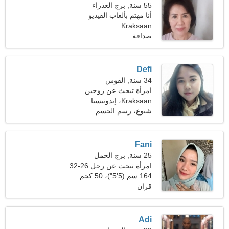
55 سنة, برج العذراء
أنا مهتم بألعاب الفيديو
والمسرح
Kraksaan
صداقة
Defi
34 سنة, القوس
امرأة تبحث عن زوجين
Kraksaan، إندونيسيا
شيوع، رسم الجسم
Fani
25 سنة, برج الحمل
امرأة تبحث عن رجل 26-32
164 سم (5'5")، 50 كجم
(110 رطل)
قران
Adi