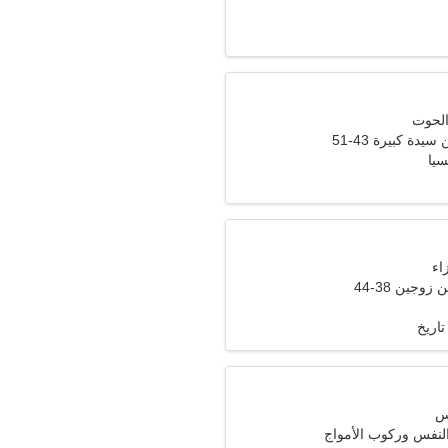
دة كبيرة 43-51
سيا
وجين 38-44
تاريخ
 النفس وركوب الأمواج