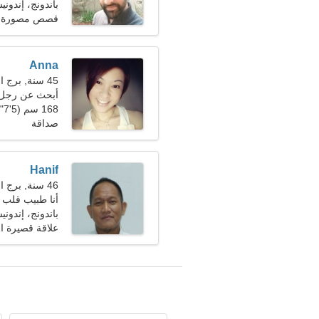
باندونج، إندونيس
قصص مصورة ياب
Anna
45 سنة, برج الحمل
أبحث عن رجل
168 سم (5'7")، 63 كجم (138 رطلا)
صداقة
Hanif
46 سنة, برج العقرب
أنا طبيب قلب 
باندونج، إندونيس
علاقة قصيرة ال