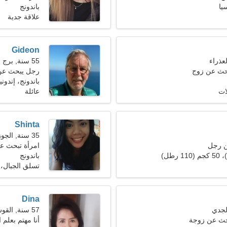
يا
باندونج
علاقة جدية
Gideon
55 سنة, برج الحوت
بحث عن زوج
رجل يبحث عن سي
باندونج، إندوني
ات
عائلة
Shinta
35 سنة, الجوزاء
ن رجل
امرأة تبحث عن ز
باندونج
تسلق الجبال، 
Dina
57 سنة, القوس
حث عن زوجة
أنا مهتم بعلم