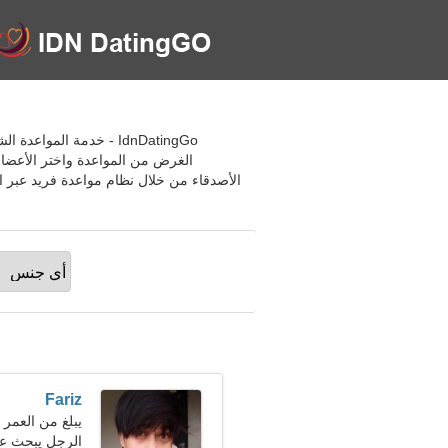
IdnDatingGo - خدمة الم
الغرض من المواعدة واختر الأعضاء
الأصدقاء من خلال نظام مواعدة فريد عبر 
Fariz
يبلغ من العمر 23 عاما, برج العذراء
الرجل يبحث عن ص