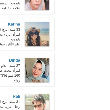
باندونج، إندونيس
علاقة حقيقية
Karina
33 سنة, برج العذراء
امرأة عزباء ت
باندونج
علم الآثار، حفل
Dinda
27 سنة, الدلو
امرأة تبحث ع
160 سم (5'3")، 50 كجم (110 رطل)
زواج
Rafi
31 سنة, برج الجدي
رجل أعزب يب