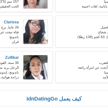
يا
157 سم (5'2")، 62 كجم (136 رطلا)
انية، لغات اجنبية
الحب الحقيقي
Clarissa
26 عاما, برج الحوت
 شجاع
فتاة تبحث عن
باندونج
قران
Zulfikar
36 سنة, القوس
أبحث عن امرأة رائعة
الرجل يريد مق
يا
باندونج، إندوني
أمد
دراجة هوائية، 
كيف يعمل IdnDatingGo