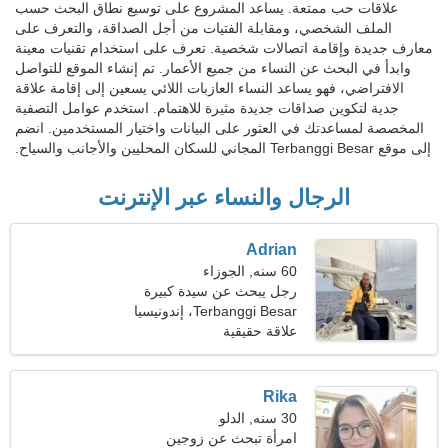
علاقات حب ممتعة. يساعد المشروع على توسيع نطاق البحث حسب
الملف الشخصي، ومقابلة الفتيات من أجل الصداقة، والتعرف على
معارف جديدة وإقامة اتصالات شخصية. تعرف على استخدام تقنيات معينة
وابدأ في البحث عن النساء من جميع الأعمار. تم إنشاء الموقع للتواصل
الافتراضي، فهو يساعد النساء العازبات اللائي يسعين إلى إقامة علاقة
جدية لتكوين صداقات جديدة مثيرة للاهتمام. استخدم عوامل التصفية
المخصصة لمساعدتك في العثور على البيانات واختيار المستخدمين. انضم
إلى موقع Terbanggi Besar المجاني للسكان المحليين والأجانب والسياح.
الرجال والنساء عبر الإنترنت
Adrian
60 سنه, الجوزاء
رجل يبحث عن سيدة كبيرة
52-57
Terbanggi Besar، إندونيسيا
علاقة حقيقية
Rika
30 سنه, الدلو
امرأة تبحث عن زوجين