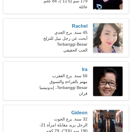
179 سم (5'11")، 84 كجم
(185 رطلا)
عائلة
Rachel
45 سنة, برج الجدي
أبحث عن رجل نبيل للتزلج
معا
Terbanggi Besar
الحب الحقيقي
Ira
56 سنة, برج العقرب
مهتم بالقراءة والتسوق
Terbanggi Besar، إندونيسيا
قران
Gideon
32 سنة, برج الحوت
الرجل يريد مقابلة امرأة 21-
30
190 سم (6'3")، 79 كجم