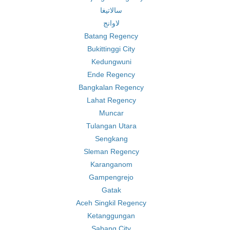
سالاتيغا
لاوانج
Batang Regency
Bukittinggi City
Kedungwuni
Ende Regency
Bangkalan Regency
Lahat Regency
Muncar
Tulangan Utara
Sengkang
Sleman Regency
Karanganom
Gampengrejo
Gatak
Aceh Singkil Regency
Ketanggungan
Sabang City