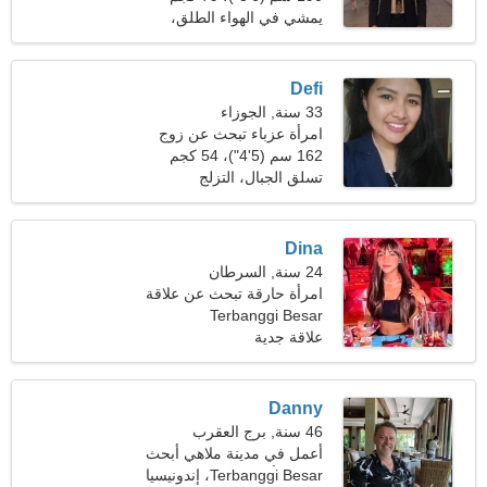
(174 رطلا)
يمشي في الهواء الطلق،
التطوع
Defi
33 سنة, الجوزاء
امرأة عزباء تبحث عن زوج
162 سم (5'4")، 54 كجم
(119 رطلا)
تسلق الجبال، التزلج
Dina
24 سنة, السرطان
امرأة حارقة تبحث عن علاقة
جدية
Terbanggi Besar
علاقة جدية
Danny
46 سنة, برج العقرب
أعمل في مدينة ملاهي أبحث
عن امرأة رائعة
Terbanggi Besar، إندونيسيا