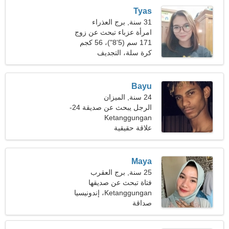
Tyas
31 سنة, برج العذراء
امرأة عزباء تبحث عن زوج
36-39
171 سم (5'8")، 56 كجم
(123 رطلا)
كرة سلة، التجديف
Bayu
24 سنة, الميزان
الرجل يبحث عن صديقة 24-
Ketanggungan
28
علاقة حقيقية
Maya
25 سنة, برج العقرب
فتاة تبحث عن صديقها
Ketanggungan، إندونيسيا
صداقة