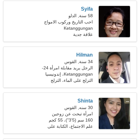
Syifa
58 سنة, الدلو
احب التاريخ وركوب الامواج
Ketanggungan
علاقة جدية
Hilman
34 سنة, القوس
الرجل يريد مقابلة امرأة 24-
29
Ketanggungan، إندونيسيا
التزلج على الماء، التزلج
Shinta
30 سنه, القوس
امرأة تبحث عن زوجين
160 سم (5'3")، 55 كجم
(121 رطلا)
علم الاجتماع، الكتابة على
الجدران