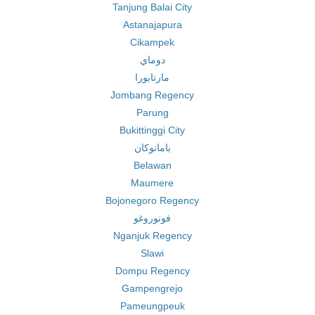
Tanjung Balai City
Astanajapura
Cikampek
دوماي
مارتابورا
Jombang Regency
Parung
Bukittinggi City
بامانوكان
Belawan
Maumere
Bojonegoro Regency
فونوروغو
Nganjuk Regency
Slawi
Dompu Regency
Gampengrejo
Pameungpeuk