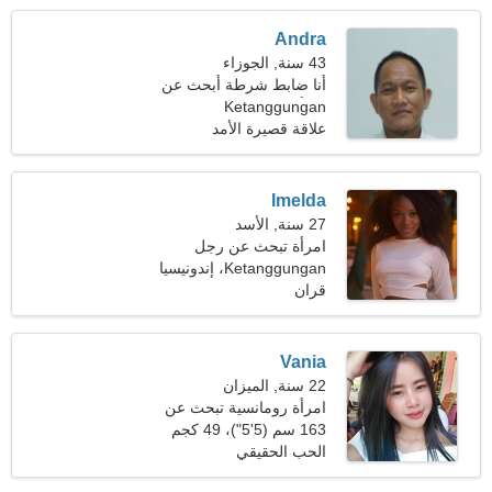
Andra
43 سنة, الجوزاء
أنا ضابط شرطة أبحث عن
امرأة عاطفية
Ketanggungan
علاقة قصيرة الأمد
Imelda
27 سنة, الأسد
امرأة تبحث عن رجل
Ketanggungan، إندونيسيا
قران
Vania
22 سنة, الميزان
امرأة رومانسية تبحث عن
الحب الحقيقي
163 سم (5'5")، 49 كجم
(108 رطل)
الحب الحقيقي