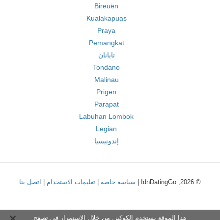
Bireuën
Kualakapuas
Praya
Pemangkat
تابانان
Tondano
Malinau
Prigen
Parapat
Labuhan Lombok
Legian
إندونيسيا
© 2026, IdnDatingGo |
سياسة خاصة
|
تعليمات الاستخدام
|
اتصل بنا
هذا الموقع يستخدم الكوكيز. من خلال الاستمرار في تصفح