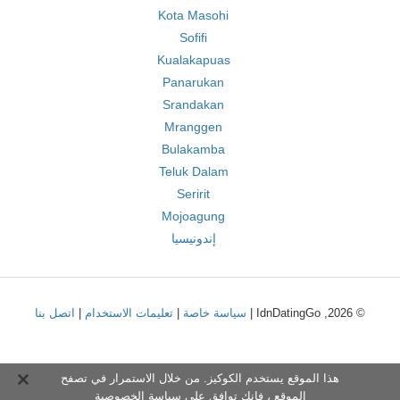
Kota Masohi
Sofifi
Kualakapuas
Panarukan
Srandakan
Mranggen
Bulakamba
Teluk Dalam
Seririt
Mojoagung
إندونيسيا
© 2026, IdnDatingGo |
سياسة خاصة
|
تعليمات الاستخدام
|
اتصل بنا
هذا الموقع يستخدم الكوكيز. من خلال الاستمرار في تصفح
الموقع ، فإنك توافق على
سياسة الخصوصية