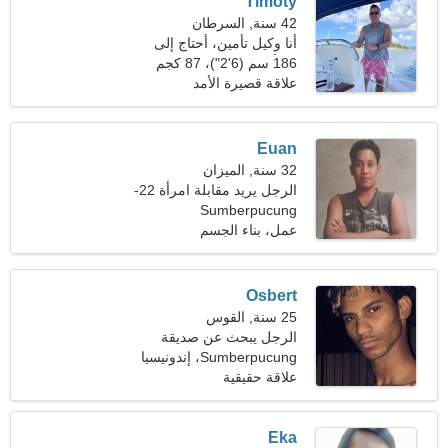
Timoty
42 سنة, السرطان
أنا وكيل تأمين، أحتاج إلى
امرأة مؤنسة
186 سم (6'2")، 87 كجم
(191 رطلا)
علاقة قصيرة الأمد
Euan
32 سنة, الميزان
الرجل يريد مقابلة امرأة 22-
Sumberpucung
28
عمل، بناء الجسم
Osbert
25 سنة, القوس
الرجل يبحث عن صديقة
Sumberpucung، إندونيسيا
علاقة حقيقية
Eka