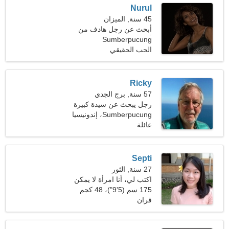
Nurul
45 سنة, الميزان
أبحث عن رجل هادف من
أجل الأسرة
Sumberpucung
الحب الحقيقي
Ricky
57 سنة, برج الجدي
رجل يبحث عن سيدة كبيرة
48-55
Sumberpucung، إندونيسيا
عائلة
Septi
27 سنة, الثور
اكتب لي، أنا امرأة لا يمكن
الوصول إليها
175 سم (5'9")، 48 كجم
(105 رطل)
قران