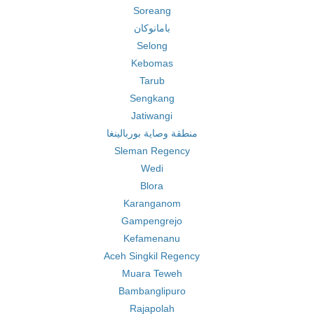
Soreang
بامانوكان
Selong
Kebomas
Tarub
Sengkang
Jatiwangi
منطقة وصاية بوربالينغا
Sleman Regency
Wedi
Blora
Karanganom
Gampengrejo
Kefamenanu
Aceh Singkil Regency
Muara Teweh
Bambanglipuro
Rajapolah