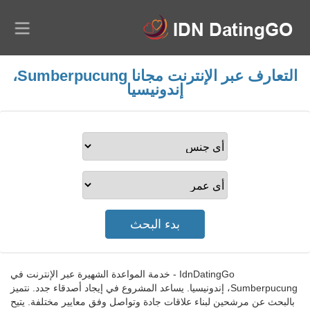
التعارف عبر الإنترنت مجانا Sumberpucung،
إندونيسيا
IdnDatingGo - خدمة المواعدة الشهيرة عبر الإنترنت في
Sumberpucung، إندونيسيا. يساعد المشروع في إيجاد أصدقاء جدد. نتميز
بالبحث عن مرشحين لبناء علاقات جادة وتواصل وفق معايير مختلفة. يتيح