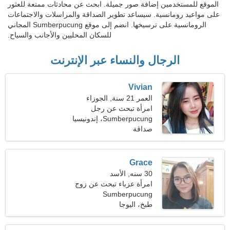
الموقع للمستخدمين إضافة صور جميلة. ابحث عن محادثات ممتعة للعثور
على مواعيد رومانسية. سيساعد تطوير الصداقة والمراسلات والاجتماعات
الرومانسية على ترسيخها. انضم إلى موقع Sumberpucung المجاني
للسكان المحليين والأجانب والسياح.
الرجال والنساء عبر الإنترنت
Vivian
العمر 21 سنة, الجوزاء
امرأة تبحث عن رجل
Sumberpucung، إندونيسيا
صداقة
Grace
30 سنه, الأسد
امرأة عزباء تبحث عن زوج
Sumberpucung
طبخ، اليوجا