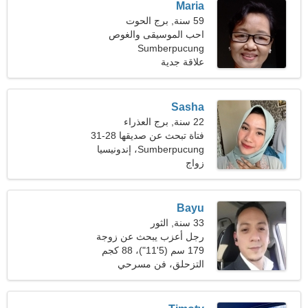
Maria
59 سنة, برج الحوت
احب الموسيقى والغوص
Sumberpucung
علاقة جدية
Sasha
22 سنة, برج العذراء
فتاة تبحث عن صديقها 28-31
Sumberpucung، إندونيسيا
زواج
Bayu
33 سنة, الثور
رجل أعزب يبحث عن زوجة
179 سم (5'11")، 88 كجم
(194 رطلا)
التزحلق، فن مسرحي