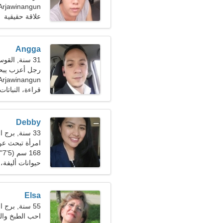
Arjawinangun، إندونيسي
علاقة حقيقية
Angga
31 سنة, القوس
رجل أعزب يبحث 
Arjawinangun
قراءة، النباتات
Debby
33 سنة, برج الحوت
امرأة تبحث عن زو
168 سم (5'7")، 56 كجم (123 رطلا)
حيوانات أليفة،
Elsa
55 سنة, برج العذراء
احب الطبخ والنو