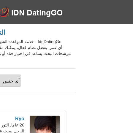
التع
أي عمر. بفضل نظام فعال، يمكنك مقا
Ryo
26 عاما, الثور
الرجل يبحث عن ص