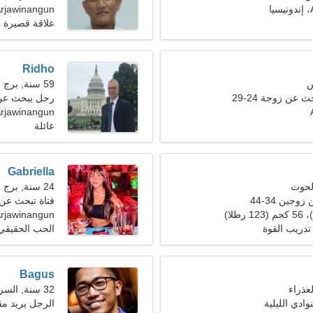
ا
rjawinangun
علاقة قصيرة ا
Ridho
59 سنة, برج الحمل
عن زوجة 24-29
رجل يبحث عن سي
Arjawinangun، إندونيس
عائلة
Gabriella
24 سنة, برج الجدي
جين 34-44
فتاة تبحث عن صدي
rjawinangun
 تدريب القوة
الحب الحقيقي
Bagus
32 سنة, السرطان
ادي الليلية
الرجل يريد مق