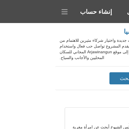
إنشاء حساب
سيا. سيساعد الموقع في بناء علاقات جديدة واختيار شركاء مثيرين للاهتمام من
 يقدم المشروع تواصل حب فعال واستخدام
مرشحات البحث يساعد في اختيار فتاة أو رجل. قم بإنشاء علاقة جدية أو موعد رومانسي مثالي مع ملفك الشخصي. انضم إلى موقع Arjawinangun المجاني للسكان
المحليين والأجانب والسياح.
 الشيوخ أبحث عن امرأة مغرية