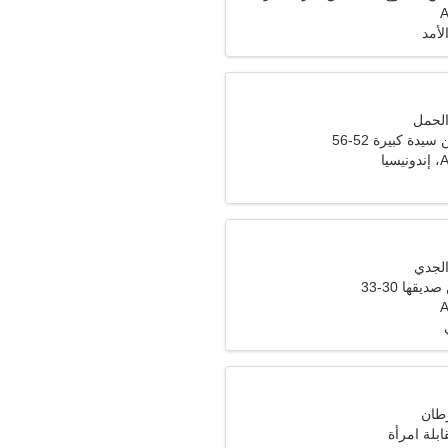
A
لأمد
دة كبيرة 52-56
يا
قها 30-33
A
ابلة امرأة