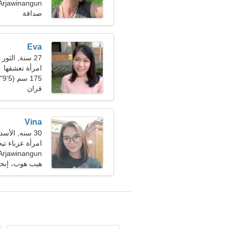
Arjawinangun، إندونيسي
صداقة
Eva
27 سنة, الثور
امرأة تعشقها
175 سم (5'9")، 54 كجم (119 رطلا)
قران
Vina
30 سنه, الأسد
امرأة عزباء ت
Arjawinangun، إندونيسي
هيب هوب، إبحا