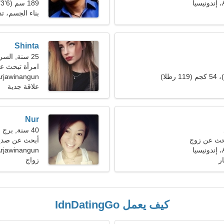
ا
189 سم (6'3")، 84 كجم (185 رطلا)
بناء الجسم، ت
Shinta
25 سنة, السرطان
امرأة تبحث ع
rjawinangun
علاقة جدية
Nur
40 سنة, برج الحمل
بحث عن زوج
أبحث عن صدي
ا
Arjawinangun، إندونيس
ر
زواج
كيف يعمل IdnDatingGo